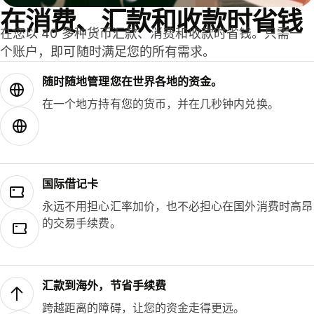
在消费、汇款和收款时省钱
在您以 40 多种货币汇款、消费和收款时省钱。只需一
个账户，即可随时满足您的所有需求。
随时随地管理您在世界各地的资金。
在一个地方持有您的货币，并在几秒钟内兑换。
国际借记卡
永远不用担心汇率加价，也不必担心在国外消费时高昂
的交易手续费。
汇款到海外，节省手续费
跨越距离的障碍，让您的资金走得更远。