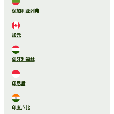
保加利亚列弗
加元
匈牙利福林
印尼盾
印度卢比