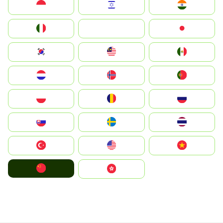
Indonesia
Israel
India
Italia
JA
Japan
South Korea
Malay
Mexico
Nederland
Norge
Portugal
Polska
România
Россия
Slovensko
Ruoŧŧa
ไทย
Türkiye
United States
Vietnam
中国
中國香港特別行政區