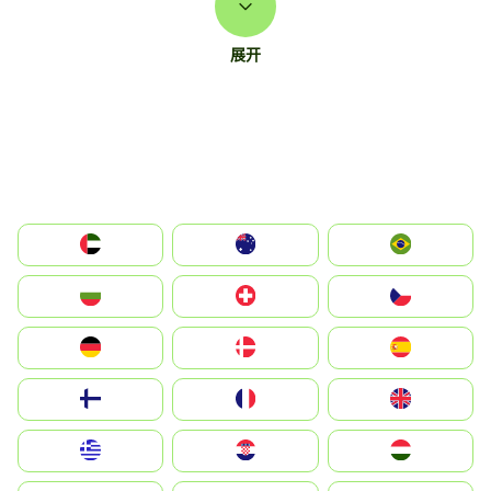
展开
الإمارات العربية المتحدة
Australia
Brazil
България
Switzerland
Czechia
Deutschland
Denmark
España
Suomi
France
United Kingdom
Greece
Hrvatska
Magyarország