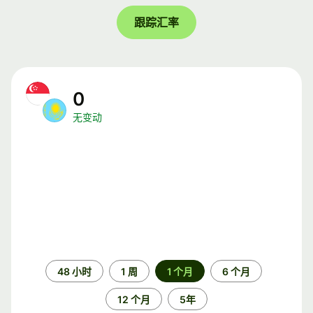
跟踪汇率
0
无变动
时
48 小时
1 周
1 个月
6 个月
间
段
12 个月
5年