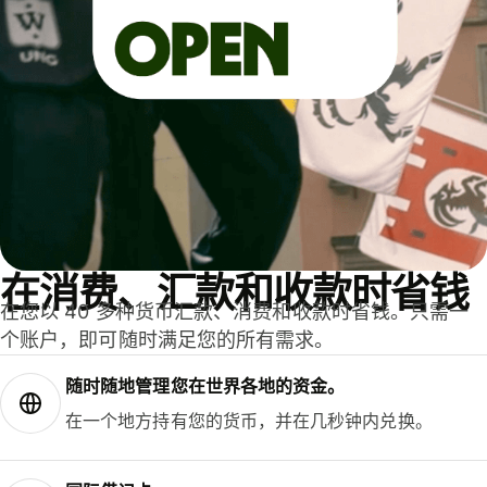
在消费、汇款和收款时省钱
在您以 40 多种货币汇款、消费和收款时省钱。只需一
个账户，即可随时满足您的所有需求。
随时随地管理您在世界各地的资金。
在一个地方持有您的货币，并在几秒钟内兑换。