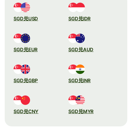
SGD兑USD
SGD兑IDR
SGD兑EUR
SGD兑AUD
SGD兑GBP
SGD兑INR
SGD兑CNY
SGD兑MYR