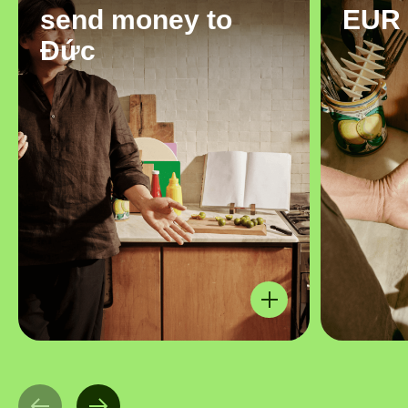
send money to
EUR
Đức