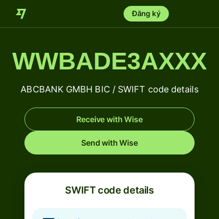
Đăng ký
WWBADE3AXXX
ABCBANK GMBH BIC / SWIFT code details
Receive with Wise
Send with Wise
SWIFT code details