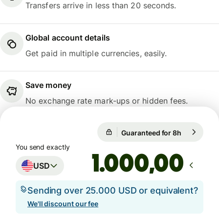
Transfers arrive in less than 20 seconds.
Global account details
Get paid in multiple currencies, easily.
Save money
No exchange rate mark-ups or hidden fees.
Guaranteed for 8h
1 USD = 0,
Guaranteed for 8h
You send exactly
,00
USD
Sending over 25.000 USD or equivalent?
We'll discount our fee