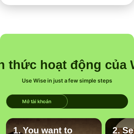
h thức hoạt động của 
Use Wise in just a few simple steps
Mở tài khoản
1. You want to
2. S