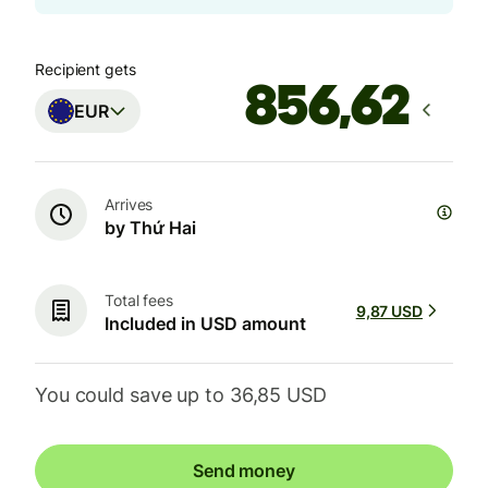
Recipient gets
EUR
Arrives
by Thứ Hai
Total fees
9,87 USD
Included in USD amount
You could save up to 36,85 USD
Send money