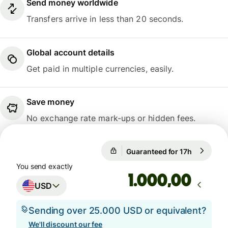
Send money worldwide
Transfers arrive in less than 20 seconds.
Global account details
Get paid in multiple currencies, easily.
Save money
No exchange rate mark-ups or hidden fees.
Guaranteed for 17h
1 USD = 0
Guaranteed for 17h
You send exactly
,00
USD
Sending over 25.000 USD or equivalent?
We'll discount our fee