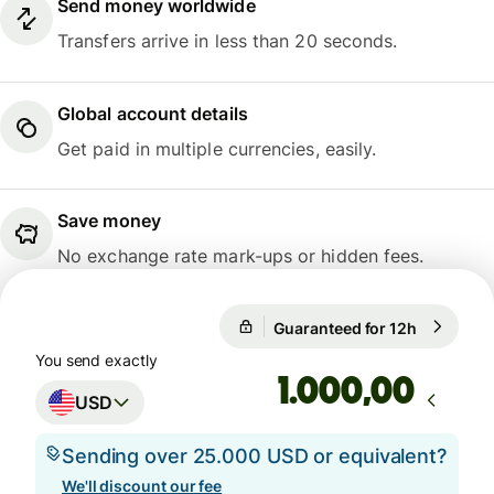
Send money worldwide
Transfers arrive in less than 20 seconds.
Global account details
Get paid in multiple currencies, easily.
Save money
No exchange rate mark-ups or hidden fees.
Guaranteed for 12h
1 USD = 0
Guaranteed for 12h
You send exactly
,00
USD
Sending over 25.000 USD or equivalent?
We'll discount our fee