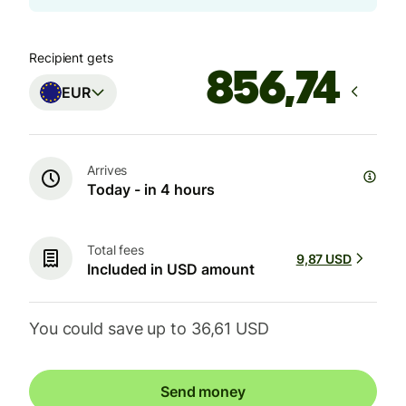
Recipient gets
EUR
Arrives
Today - in 4 hours
Total fees
9,87 USD
Included in USD amount
You could save up to 36,61 USD
Send money