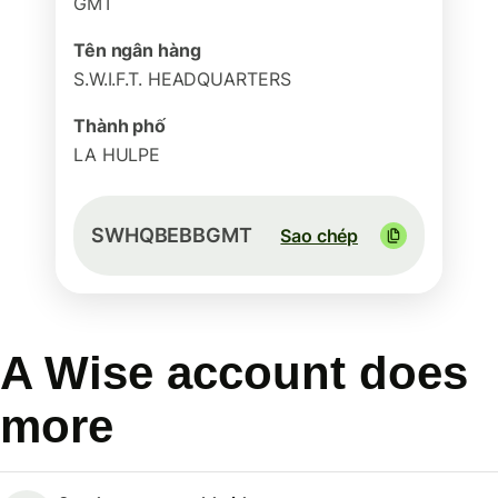
GMT
Tên ngân hàng
S.W.I.F.T. HEADQUARTERS
Thành phố
LA HULPE
SWHQBEBBGMT
Sao chép
A Wise account does
more