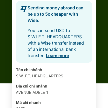
Sending money abroad can
be up to 5x cheaper with
Wise.
You can send USD to
S.W.I.F.T. HEADQUARTERS
with a Wise transfer instead
of an international bank
transfer.
Learn more
Tên chi nhánh
S.W.I.F.T. HEADQUARTERS
Địa chỉ chi nhánh
AVENUE ADELE 1
Mã chi nhánh