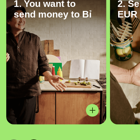
1. You want to
2. S
send money to Bỉ
EUR