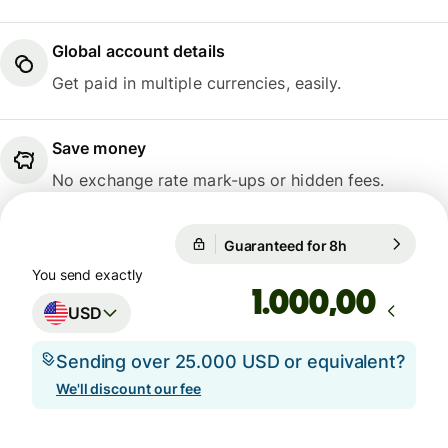
Global account details
Get paid in multiple currencies, easily.
Save money
No exchange rate mark-ups or hidden fees.
Guaranteed for 8h
1 USD = 26.23
Guaranteed for 8h
You send exactly
,00
USD
Sending over 25.000 USD or equivalent?
We'll discount our fee