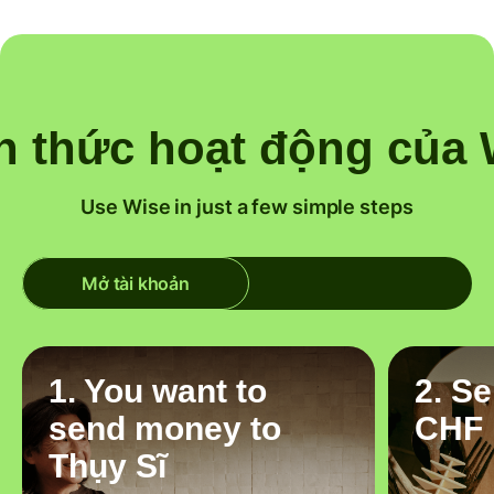
h thức hoạt động của 
Use Wise in just a few simple steps
Mở tài khoản
1. You want to
2. S
send money to
CHF
Thụy Sĩ