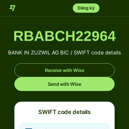
Đăng ký
RBABCH22964
BANK IN ZUZWIL AG BIC / SWIFT code details
Receive with Wise
Send with Wise
SWIFT code details