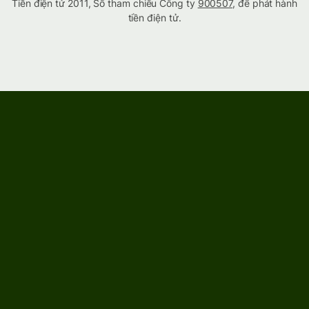
Tiền điện tử 2011, Số tham chiếu Công ty
900507
, để phát hành
tiền điện tử.