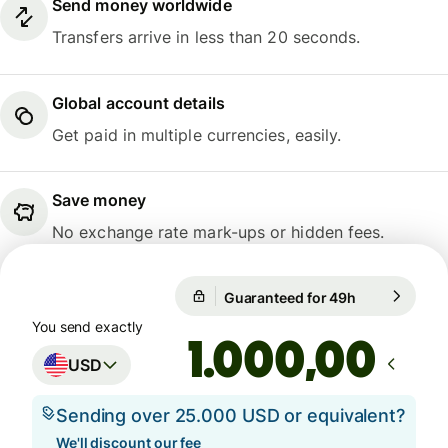
Send money worldwide
Transfers arrive in less than 20 seconds.
Global account details
Get paid in multiple currencies, easily.
Save money
No exchange rate mark-ups or hidden fees.
Guaranteed for 49h
1 USD = 26.2
Guaranteed for 49h
You send exactly
,00
USD
Sending over 25.000 USD or equivalent?
We'll discount our fee