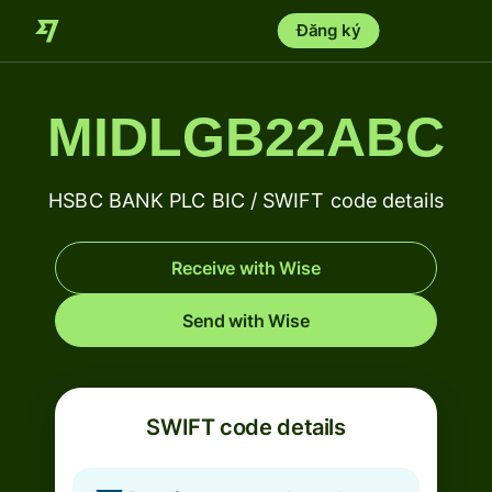
Đăng ký
MIDLGB22ABC
HSBC BANK PLC BIC / SWIFT code details
Receive with Wise
Send with Wise
SWIFT code details