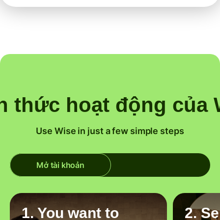
h thức hoạt động của 
Use Wise in just a few simple steps
Mở tài khoản
1. You want to
2. S