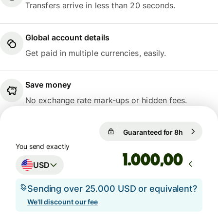
Transfers arrive in less than 20 seconds.
Global account details
Get paid in multiple currencies, easily.
Save money
No exchange rate mark-ups or hidden fees.
1 USD = 0,7411 GBP
Guaranteed for 8h
1 USD = 0
Guaranteed for 8h
You send exactly
,00
USD
Sending over 25.000 USD or equivalent?
We'll discount our fee