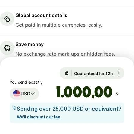
Global account details
Get paid in multiple currencies, easily.
Save money
No exchange rate mark-ups or hidden fees.
Guaranteed for 12h
1 USD = 0
Guaranteed for 12h
You send exactly
,00
USD
Sending over 25.000 USD or equivalent?
We'll discount our fee