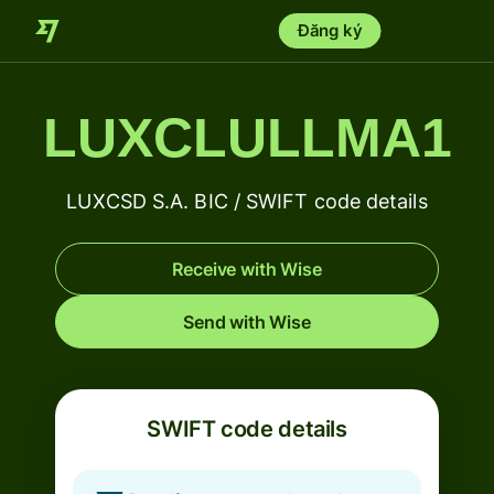
Đăng ký
LUXCLULLMA1
LUXCSD S.A. BIC / SWIFT code details
Receive with Wise
Send with Wise
SWIFT code details