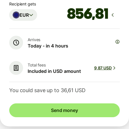
Recipient gets
EUR
Arrives
Today - in 4 hours
Total fees
9,87 USD
Included in USD amount
You could save up to 36,61 USD
Send money