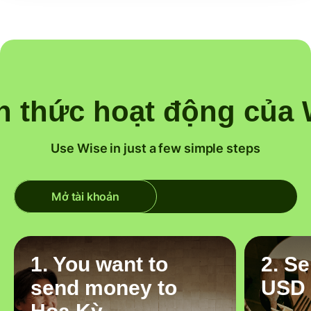
h thức hoạt động của 
Use Wise in just a few simple steps
Mở tài khoản
1. You want to
2. S
send money to
USD