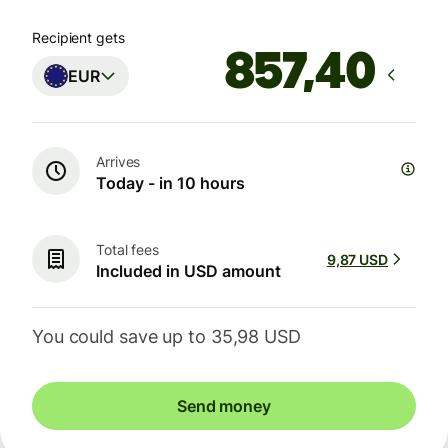
Recipient gets
EUR
Arrives
Today - in 10 hours
Total fees
9,87 USD
Included in USD amount
You could save up to 35,98 USD
Send money