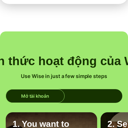
h thức hoạt động của 
Use Wise in just a few simple steps
Mở tài khoản
1. You want to
2. S