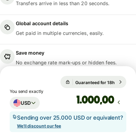
Transfers arrive in less than 20 seconds.
Global account details
Get paid in multiple currencies, easily.
Save money
No exchange rate mark-ups or hidden fees.
Guaranteed for 18h
1 USD = 0
Guaranteed for 18h
You send exactly
,00
USD
Sending over 25.000 USD or equivalent?
We'll discount our fee