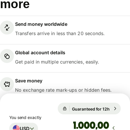
more
Send money worldwide
Transfers arrive in less than 20 seconds.
Global account details
Get paid in multiple currencies, easily.
Save money
No exchange rate mark-ups or hidden fees.
Guaranteed for 12h
1 USD = 0
Guaranteed for 12h
You send exactly
,00
USD