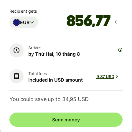
Recipient gets
EUR
Arrives
by Thứ Hai, 10 tháng 8
Total fees
9,87 USD
Included in USD amount
You could save up to 34,95 USD
Send money