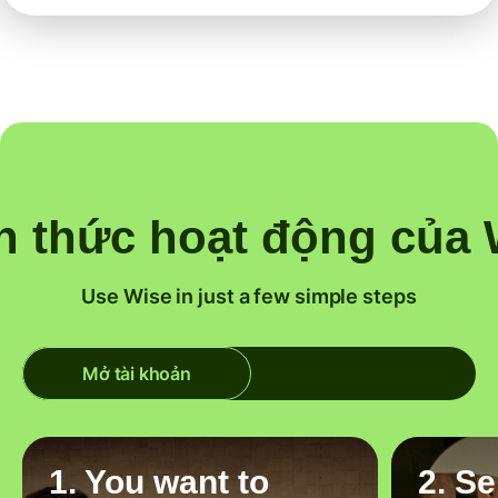
h thức hoạt động của 
Use Wise in just a few simple steps
Mở tài khoản
1. You want to
2. S