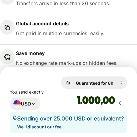
Transfers arrive in less than 20 seconds.
Global account details
Get paid in multiple currencies, easily.
Save money
No exchange rate mark-ups or hidden fees.
Guaranteed for 8h
1 USD = 0,
Guaranteed for 8h
You send exactly
,00
USD
Sending over 25.000 USD or equivalent?
We'll discount our fee