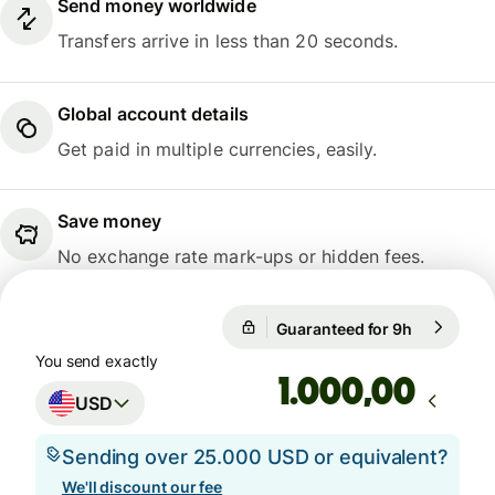
Send money worldwide
Transfers arrive in less than 20 seconds.
Global account details
Get paid in multiple currencies, easily.
Save money
No exchange rate mark-ups or hidden fees.
Guaranteed for 9h
1 USD = 0,
Guaranteed for 9h
You send exactly
,00
USD
Sending over 25.000 USD or equivalent?
We'll discount our fee