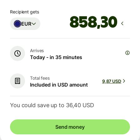
Recipient gets
EUR
Arrives
Today - in 35 minutes
Total fees
9,87 USD
Included in USD amount
You could save up to 36,40 USD
Send money