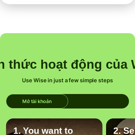
h thức hoạt động của 
Use Wise in just a few simple steps
Mở tài khoản
1. You want to
2. S