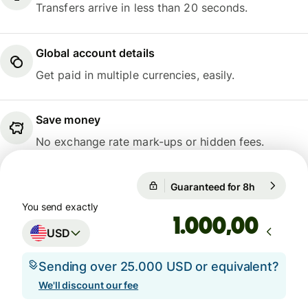
Transfers arrive in less than 20 seconds.
Global account details
Get paid in multiple currencies, easily.
Save money
No exchange rate mark-ups or hidden fees.
Guaranteed for 8h
1 USD = 0,
Guaranteed for 8h
You send exactly
,00
USD
Sending over 25.000 USD or equivalent?
We'll discount our fee