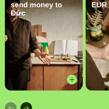
send money to
EUR
Đức