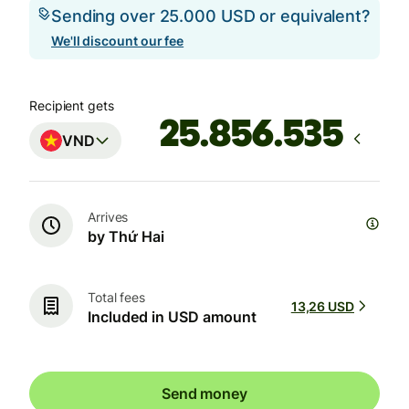
Sending over 25.000 USD or equivalent?
We'll discount our fee
Recipient gets
VND
Arrives
by Thứ Hai
Total fees
13,26 USD
Included in USD amount
Send money