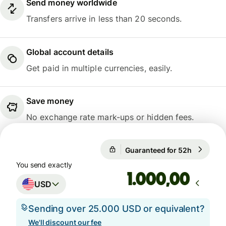
Send money worldwide
Transfers arrive in less than 20 seconds.
Global account details
Get paid in multiple currencies, easily.
Save money
No exchange rate mark-ups or hidden fees.
Guaranteed for 52h
1 USD = 0
Guaranteed for 52h
You send exactly
,00
USD
Sending over 25.000 USD or equivalent?
We'll discount our fee