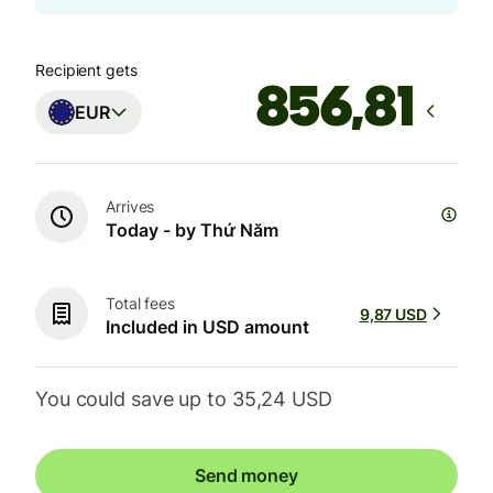
Recipient gets
EUR
Arrives
Today - by Thứ Năm
Total fees
9,87 USD
Included in USD amount
You could save up to 35,24 USD
Send money