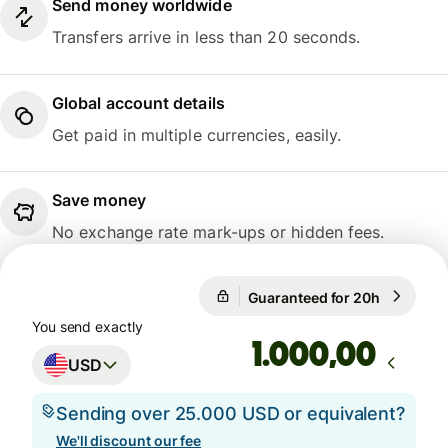
Send money worldwide
Transfers arrive in less than 20 seconds.
Global account details
Get paid in multiple currencies, easily.
Save money
No exchange rate mark-ups or hidden fees.
Guaranteed for 20h
1 USD = 
Guaranteed for 20h
You send exactly
,00
USD
Sending over 25.000 USD or equivalent?
We'll discount our fee