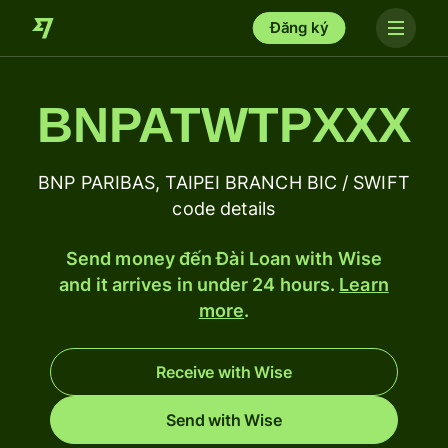
Đăng ký
BNPATWTPXXX
BNP PARIBAS, TAIPEI BRANCH BIC / SWIFT
code details
Send money đến Đài Loan with Wise
and it arrives in under 24 hours.
Learn
more
.
Receive with Wise
Send with Wise