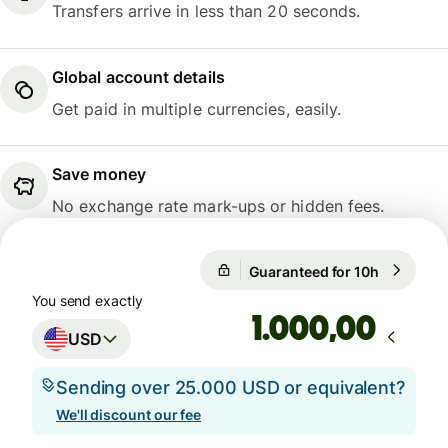
Transfers arrive in less than 20 seconds.
Global account details
Get paid in multiple currencies, easily.
Save money
No exchange rate mark-ups or hidden fees.
Guaranteed for 10h
1 USD = 0
Guaranteed for 10h
You send exactly
,00
USD
Sending over 25.000 USD or equivalent?
We'll discount our fee