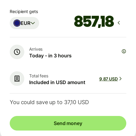
Recipient gets
EUR
Arrives
Today - in 3 hours
Total fees
9,87 USD
Included in USD amount
You could save up to 37,10 USD
Send money