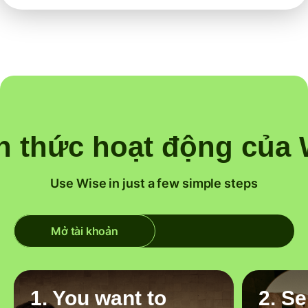
h thức hoạt động của 
Use Wise in just a few simple steps
Mở tài khoản
1. You want to
2. S