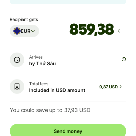
Recipient gets
EUR
Arrives
by Thứ Sáu
Total fees
9,87 USD
Included in USD amount
You could save up to 37,93 USD
Send money