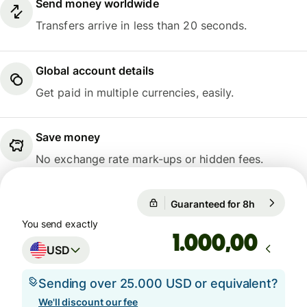
Send money worldwide
Transfers arrive in less than 20 seconds.
Global account details
Get paid in multiple currencies, easily.
Save money
No exchange rate mark-ups or hidden fees.
Guaranteed for 8h
1 USD = 0,
Guaranteed for 8h
You send exactly
,00
USD
Sending over 25.000 USD or equivalent?
We'll discount our fee