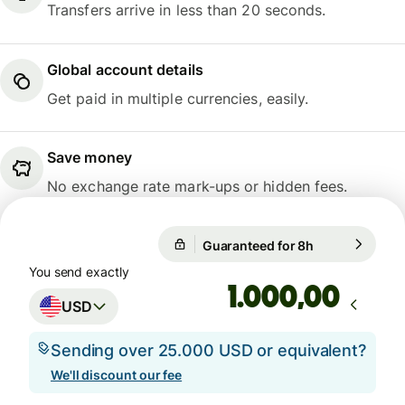
Transfers arrive in less than 20 seconds.
Global account details
Get paid in multiple currencies, easily.
Save money
No exchange rate mark-ups or hidden fees.
Guaranteed for 8h
1 USD = 26.23
Guaranteed for 8h
You send exactly
,00
USD
Sending over 25.000 USD or equivalent?
We'll discount our fee