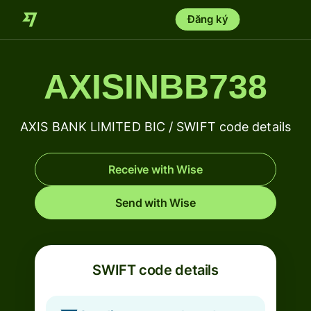
Đăng ký
AXISINBB738
AXIS BANK LIMITED BIC / SWIFT code details
Receive with Wise
Send with Wise
SWIFT code details