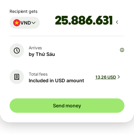
Recipient gets
VND
Arrives
by Thứ Sáu
Total fees
13,26 USD
Included in USD amount
Send money