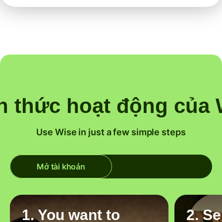
h thức hoạt động của 
Use Wise in just a few simple steps
Mở tài khoản
1. You want to
2. S