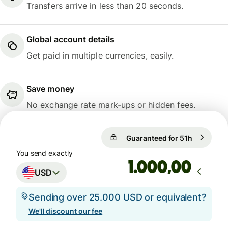
Transfers arrive in less than 20 seconds.
Global account details
Get paid in multiple currencies, easily.
Save money
No exchange rate mark-ups or hidden fees.
Guaranteed for 51h
1 USD = 0
Guaranteed for 51h
You send exactly
,00
USD
Sending over 25.000 USD or equivalent?
We'll discount our fee