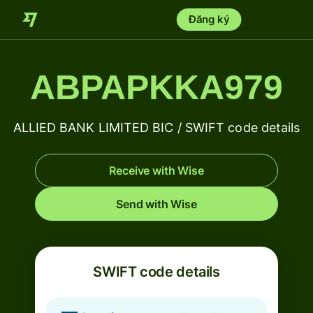
Đăng ký
ABPAPKKA979
ALLIED BANK LIMITED BIC / SWIFT code details
Receive with Wise
Send with Wise
SWIFT code details