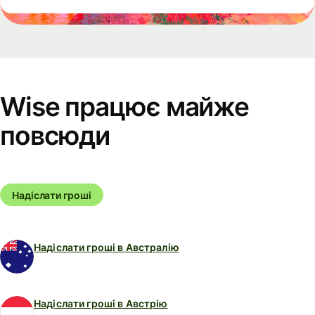
Wise працює майже
повсюди
Надіслати гроші
Надіслати гроші в Австралію
Надіслати гроші в Австрію