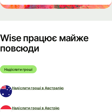
Wise працює майже
повсюди
Надіслати гроші
Надіслати гроші в Австралію
Надіслати гроші в Австрію