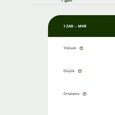
7 gün
1 ZAR → MVR
Yüksek
Düşük
Ortalama