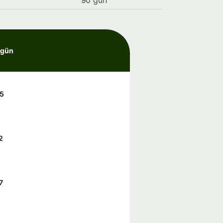
90 gün
 gün
5
2
7