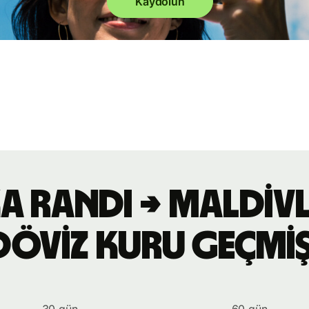
Kaydolun
a randı → Maldivl
döviz kuru geçmiş