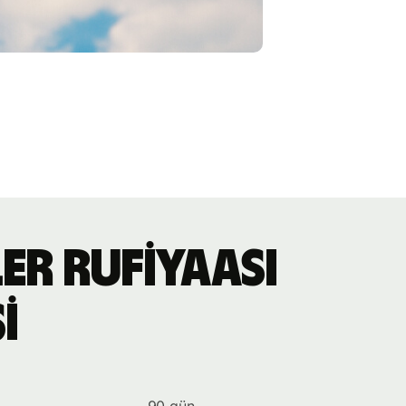
er rufiyaası
i