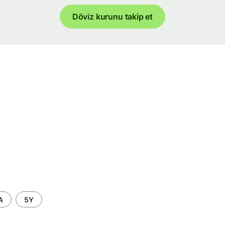
Döviz kurunu takip et
A
5Y