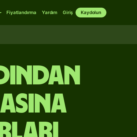
Fiyatlandırma
Yardım
Giriş
Kaydolun
dından
aasına
rları