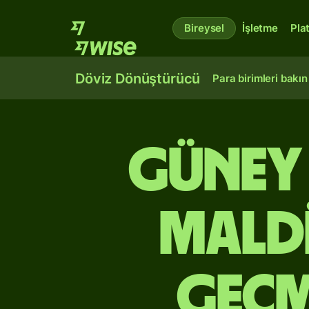
Bireysel
İşletme
Pla
Döviz Dönüştürücü
Para birimleri bakın
Güney
Maldi
Geçm