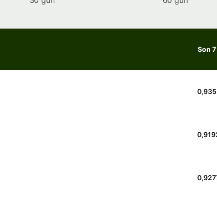
30 gün
60 gün
Son 7
0,935
0,919
0,927