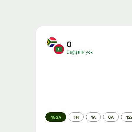
0
Değişiklik yok
Zaman
48SA
1H
1A
6A
12
aralığı