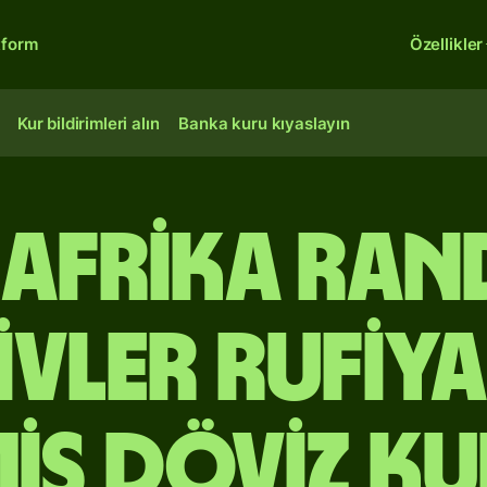
tform
Özellikler
Kur bildirimleri alın
Banka kuru kıyaslayın
 Afrika ran
vler rufiy
iş Döviz Ku