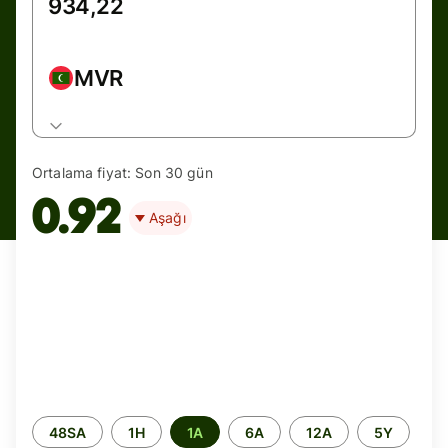
MVR
Ortalama fiyat:
Son 30 gün
0.92
Aşağı
Zaman
48SA
1H
1A
6A
12A
5Y
aralığı