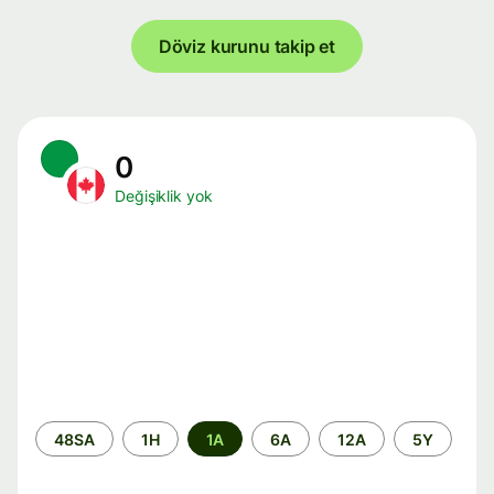
Döviz kurunu takip et
0
Değişiklik yok
Zaman
48SA
1H
1A
6A
12A
5Y
aralığı