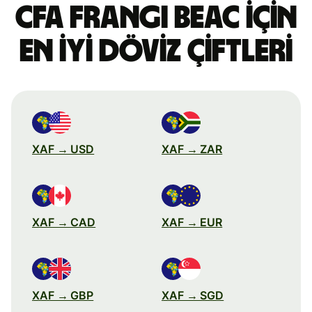
CFA frangı BEAC için
en iyi döviz çiftleri
XAF → USD
XAF → ZAR
XAF → CAD
XAF → EUR
XAF → GBP
XAF → SGD