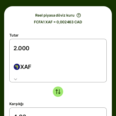
Reel piyasa döviz kuru
FCFA1 XAF = 0,002463 CAD
Tutar
XAF
Karşılığı