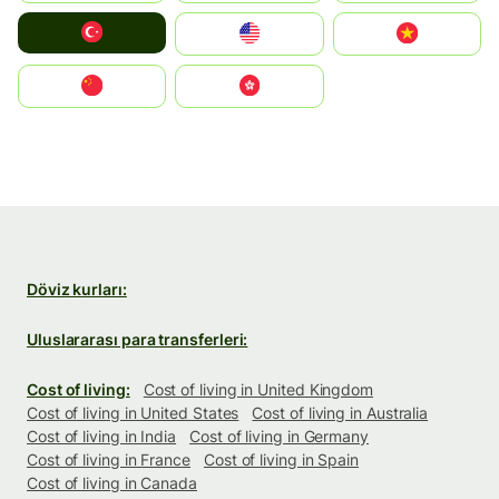
Türkiye
United States
Vietnam
中国
中國香港特別行政區
Döviz kurları:
Uluslararası para transferleri:
Cost of living:
Cost of living in United Kingdom
Cost of living in United States
Cost of living in Australia
Cost of living in India
Cost of living in Germany
Cost of living in France
Cost of living in Spain
Cost of living in Canada