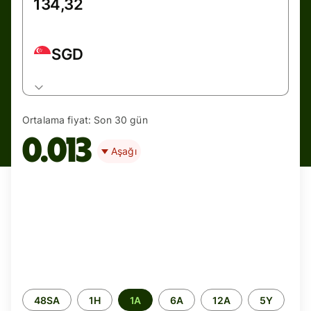
SGD
Ortalama fiyat:
Son 30 gün
0.013
Aşağı
Zaman
48SA
1H
1A
6A
12A
5Y
aralığı