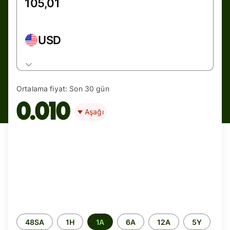
USD
Ortalama fiyat:
Son 30 gün
0.010
Aşağı
Zaman
48SA
1H
1A
6A
12A
5Y
aralığı