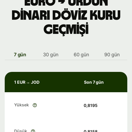
Euro → Ürdün
dinarı döviz kuru
geçmişi
7 gün
30 gün
60 gün
90 gün
1 EUR → JOD
Son 7 gün
Yüksek
0,8195
Düşük
0,8158