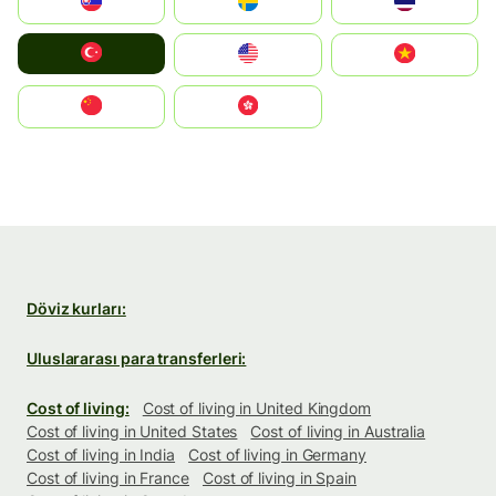
Slovensko
Ruoŧŧa
ไทย
Türkiye
United States
Vietnam
中国
中國香港特別行政區
Döviz kurları:
Uluslararası para transferleri:
Cost of living:
Cost of living in United Kingdom
Cost of living in United States
Cost of living in Australia
Cost of living in India
Cost of living in Germany
Cost of living in France
Cost of living in Spain