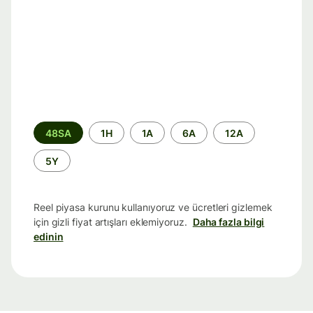
Zaman
48SA
1H
1A
6A
12A
aralığı
5Y
Reel piyasa kurunu kullanıyoruz ve ücretleri gizlemek
için gizli fiyat artışları eklemiyoruz.
Daha fazla bilgi
edinin