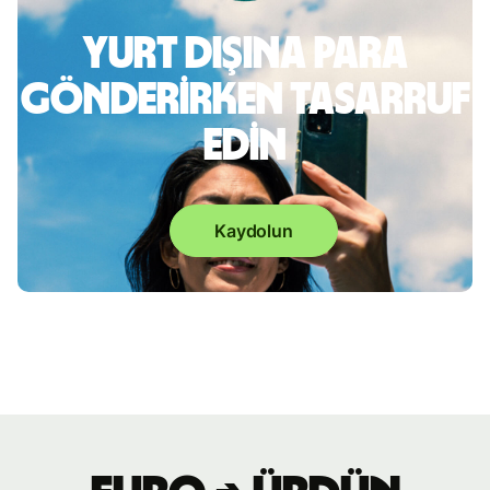
Yurt dışına para
gönderirken tasarruf
edin
Kaydolun