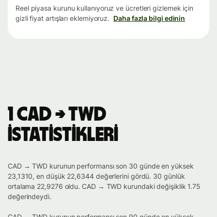
Reel piyasa kurunu kullanıyoruz ve ücretleri gizlemek için
gizli fiyat artışları eklemiyoruz.
Daha fazla bilgi edinin
1 CAD → TWD
istatistikleri
CAD → TWD kurunun performansı son 30 günde en yüksek
23,1310, en düşük 22,6344 değerlerini gördü. 30 günlük
ortalama 22,9276 oldu. CAD → TWD kurundaki değişiklik 1.75
değerindeydi.
CAD → TWD kurunun performansı son 90 günde en yüksek