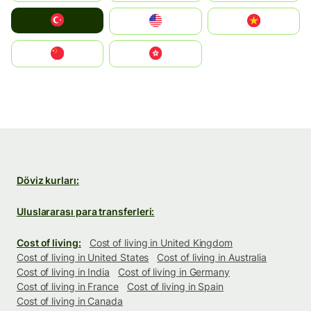
Türkiye
United States
Vietnam
中国
中國香港特別行政區
Döviz kurları:
Uluslararası para transferleri:
Cost of living:
Cost of living in United Kingdom
Cost of living in United States
Cost of living in Australia
Cost of living in India
Cost of living in Germany
Cost of living in France
Cost of living in Spain
Cost of living in Canada