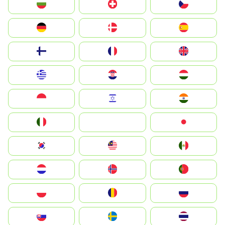
България
Switzerland
Czechia
Deutschland
Denmark
España
Suomi
France
United Kingdom
Greece
Hrvatska
Magyarország
Indonesia
Israel
India
Italia
JA
Japan
South Korea
Malay
Mexico
Nederland
Norge
Portugal
Polska
România
Россия
Slovensko
Ruoŧŧa
ไทย