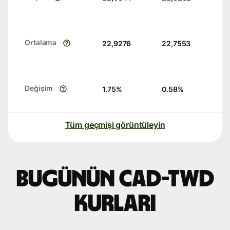
Ortalama
22,9276
22,7553
Değişim
1.75
%
0.58
%
Tüm geçmişi görüntüleyin
Bugünün CAD-TWD
kurları