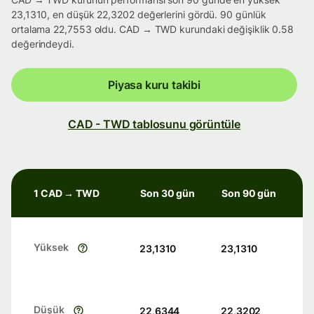
23,1310, en düşük 22,3202 değerlerini gördü. 90 günlük
ortalama 22,7553 oldu. CAD → TWD kurundaki değişiklik 0.58
değerindeydi.
Piyasa kuru takibi
CAD - TWD tablosunu görüntüle
1 CAD → TWD
Son 30 gün
Son 90 gün
Yüksek
23,1310
23,1310
Düşük
22,6344
22,3202