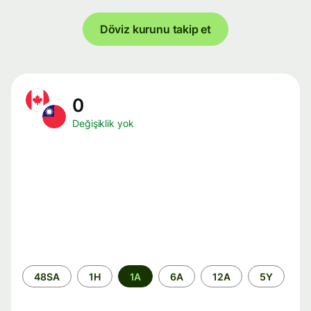
Döviz kurunu takip et
0
Değişiklik yok
Zaman
48SA
1H
1A
6A
12A
5Y
aralığı