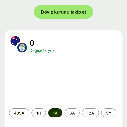
Döviz kurunu takip et
0
Değişiklik yok
Zaman
48SA
1H
1A
6A
12A
5Y
aralığı