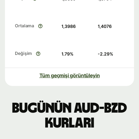
Ortalama
1,3986
1,4076
Değişim
1.79
%
-2.29
%
Tüm geçmişi görüntüleyin
Bugünün AUD-BZD
kurları