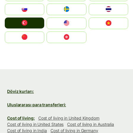
Slovensko
Ruoŧŧa
ไทย
Türkiye
United States
Vietnam
中国
中國香港特別行政區
Döviz kurları:
Uluslararası para transferleri:
Cost of living:
Cost of living in United Kingdom
Cost of living in United States
Cost of living in Australia
Cost of living in India
Cost of living in Germany