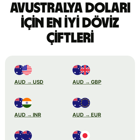
Avustralya doları
için en iyi döviz
çiftleri
AUD → USD
AUD → GBP
AUD → INR
AUD → EUR