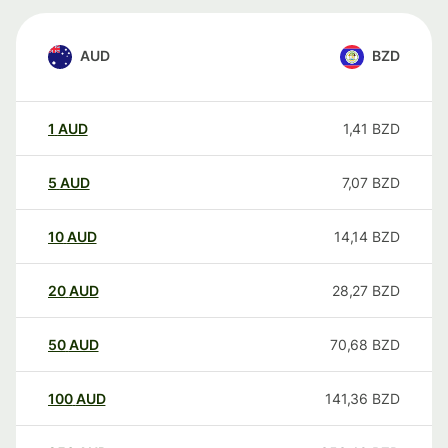
AUD
BZD
1
AUD
1,41
BZD
5
AUD
7,07
BZD
10
AUD
14,14
BZD
20
AUD
28,27
BZD
50
AUD
70,68
BZD
100
AUD
141,36
BZD