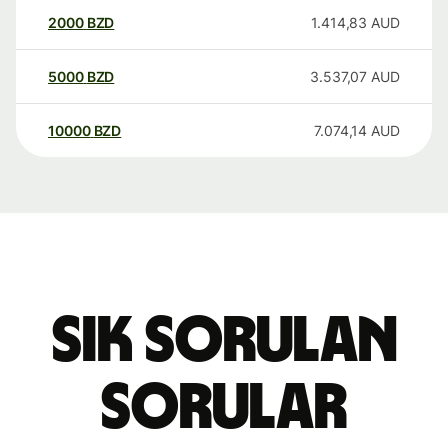
2000
BZD
1.414,83
AUD
5000
BZD
3.537,07
AUD
10000
BZD
7.074,14
AUD
Sık sorulan
sorular