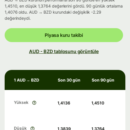
1,4510, en düşük 1,3764 değerlerini gördü. 90 günlük ortalama
1,4076 oldu. AUD → BZD kurundaki değişiklik -2.29
değerindeydi.
Piyasa kuru takibi
AUD - BZD tablosunu görüntüle
1 AUD → BZD
Son 30 gün
Son 90 gün
Yüksek
1,4136
1,4510
Düşük
1,3839
1,3764