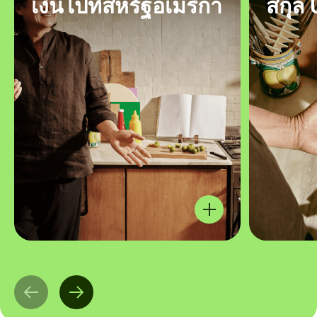
เงินไปที่สหรัฐอเมริกา
สกุล