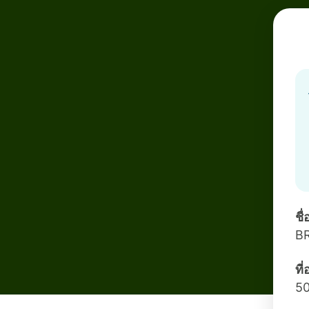
ชื
B
ที
5