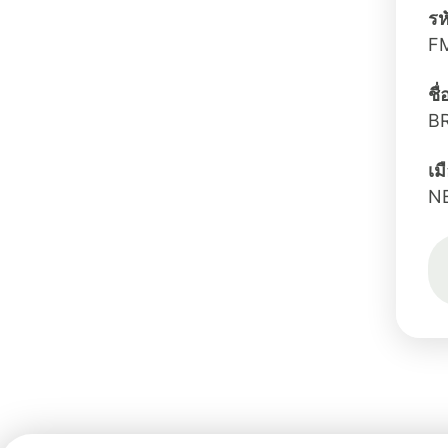
รห
F
ชื
B
เม
N