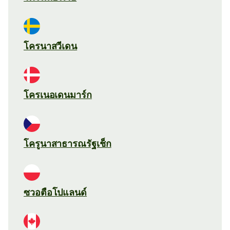
โครนาสวีเดน
โครเนอเดนมาร์ก
โครูนาสาธารณรัฐเช็ก
ซวอตือโปแลนด์