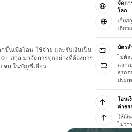
จัดกา
โลก
เก็บสก
เดียว
บัตรส
ขึ้นเมื่อโอน ใช้จ่าย และรับเงินเป็น
ไม่ต้อ
40+ สกุล มาจัดการทุกอย่างที่ต้องการ
แลกเป
รบ จบ ในบัญชีเดียว
ธุรกรร
ประเ
โอนเง
ค่าธร
ให้เง
ไม่ว่