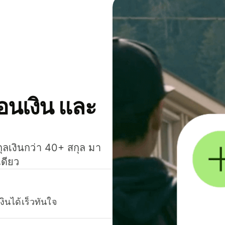
โอนเงิน และ
กุลเงินกว่า 40+ สกุล มา
เดียว
งินได้เร็วทันใจ