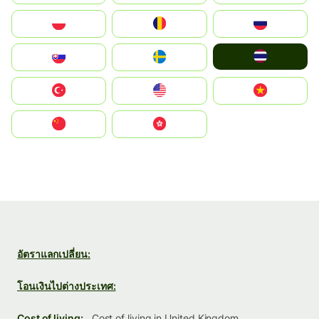
Polska
România
Россия
ไทย
Slovensko
Ruoŧŧa
Türkiye
United States
Vietnam
中国
中國香港特別行政區
อัตราแลกเปลี่ยน:
โอนเงินไปต่างประเทศ:
Cost of living:
Cost of living in United Kingdom