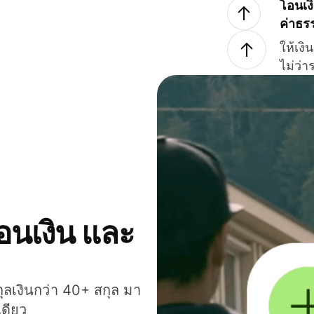
โอนเง
ค่าธร
ให้เง
ไม่ว่
โอนเงิน และ
กุลเงินกว่า 40+ สกุล มา
เดียว