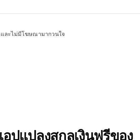
หมดและไม่มีโฆษณามากวนใจ
อปแปลงสกุลเงินฟรีของ