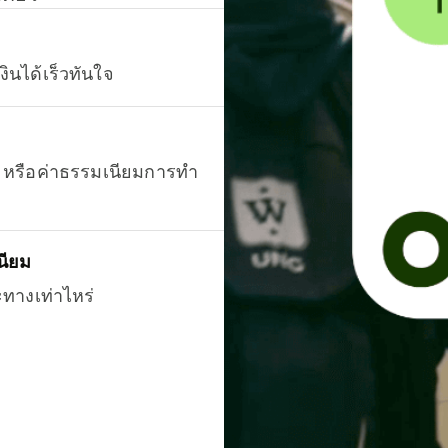
งินได้เร็วทันใจ
ยน หรือค่าธรรมเนียมการทำ
นียม
ะทางเท่าไหร่