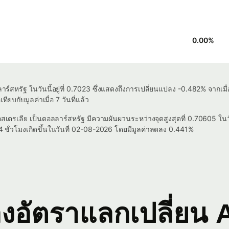
0.00
%
์สหรัฐ ในวันนี้อยู่ที่ 0.7023 ซึ่งแสดงถึงการเปลี่ยนแปลง -0.482% จากเมื
ยบกับมูลค่าเมื่อ 7 วันที่แล้ว
อสเตรเลีย เป็นดอลลาร์สหรัฐ มีความผันผวนระหว่างจุดสูงสุดที่ 0.70605 ในวั
 ชั่วโมงเกิดขึ้นในวันที่ 02-08-2026 โดยมีมูลค่าลดลง 0.441%
อัตราแลกเปลี่ยน 