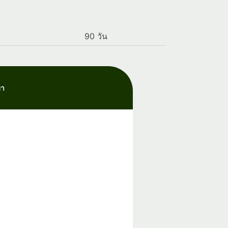
90 วัน
มา