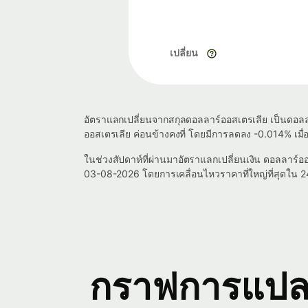
เปลี่ยน
อัตราแลกเปลี่ยนจากสกุลดอลลาร์ออสเตรเลีย เป็นดอลลาร
ออสเตรเลีย ค่อนข้างคงที่ โดยมีการลดลง -0.014% เมื่อเที
ในช่วงสัปดาห์ที่ผ่านมาอัตราแลกเปลี่ยนเงิน ดอลลาร์อ
03-08-2026 โดยการเคลื่อนไหวราคาที่ใหญ่ที่สุดใน 24
กราฟการแปลง