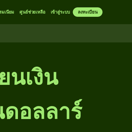
รมเนียม
ศูนย์ช่วยเหลือ
เข้าสู่ระบบ
ลงทะเบียน
่ยนเงิน
นดอลลาร์