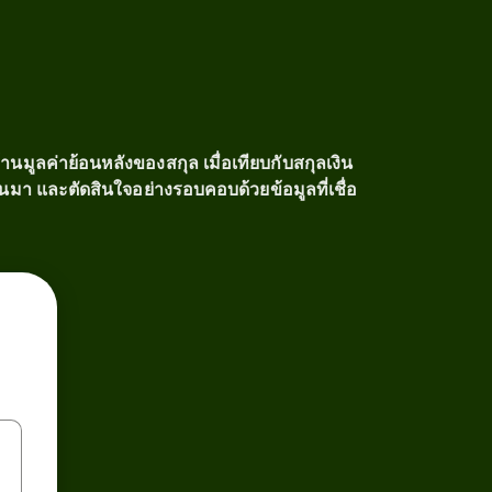
นมูลค่าย้อนหลังของสกุล เมื่อเทียบกับสกุลเงิน
มา และตัดสินใจอย่างรอบคอบด้วยข้อมูลที่เชื่อ