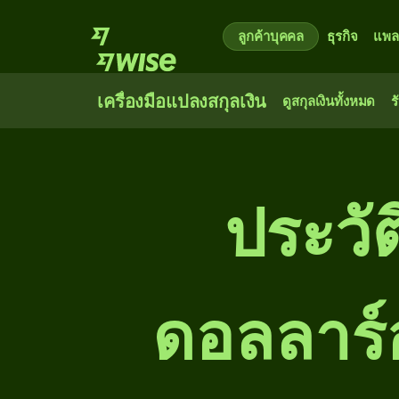
ลูกค้าบุคคล
ธุรกิจ
แพล
เครื่องมือแปลงสกุลเงิน
ดูสกุลเงินทั้งหมด
ร
ประวัต
ดอลลาร์