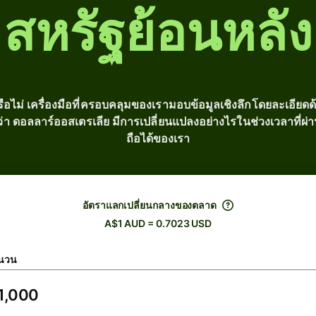
สหรัฐย้อนหลัง
อไม่ เครื่องมือที่ครอบคลุมของเรามอบข้อมูลเชิงลึกโดยละเอียดด้า
า ดอลลาร์ออสเตรเลีย มีการเปลี่ยนแปลงอย่างไรในช่วงเวลาที่ผ่าน
ถือได้ของเรา
อัตราแลกเปลี่ยนกลางของตลาด
A$1 AUD = 0.7023 USD
นวน