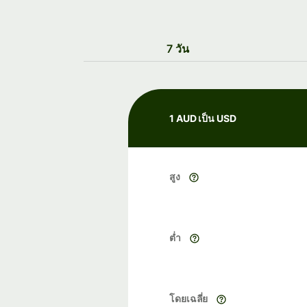
7 วัน
1 AUD เป็น USD
สูง
ต่ำ
โดยเฉลี่ย