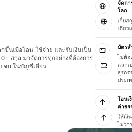
จัดกา
โลก
เก็บสก
เดียว
บัตรส
ขึ้นเมื่อโอน ใช้จ่าย และรับเงินเป็น
ไม่ต้อ
40+ สกุล มาจัดการทุกอย่างที่ต้องการ
แลกเป
รบ จบ ในบัญชีเดียว
ธุรกรร
ประเ
โอนเง
ค่าธร
ให้เง
ไม่ว่