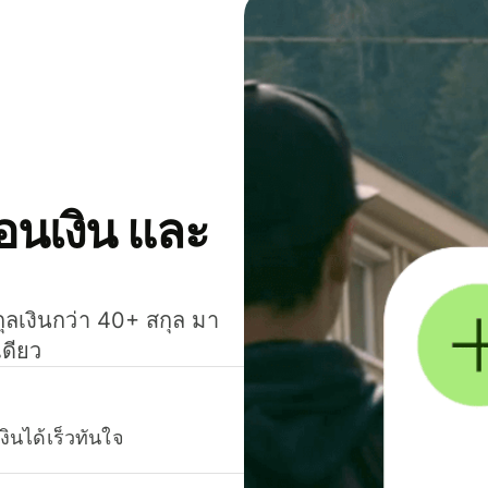
โอนเงิน และ
กุลเงินกว่า 40+ สกุล มา
เดียว
งินได้เร็วทันใจ