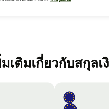
พิ่มเติมเกี่ยวกับสกุลเง