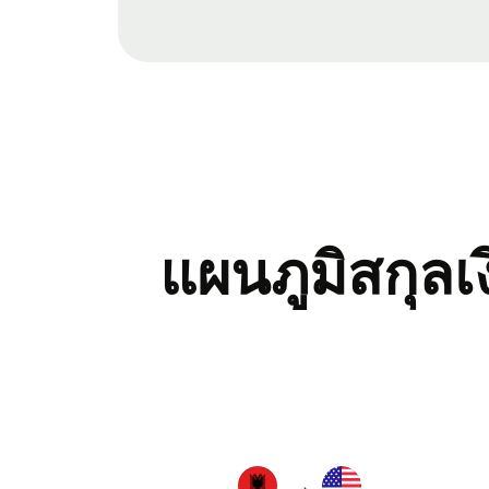
แผนภูมิสกุล
→