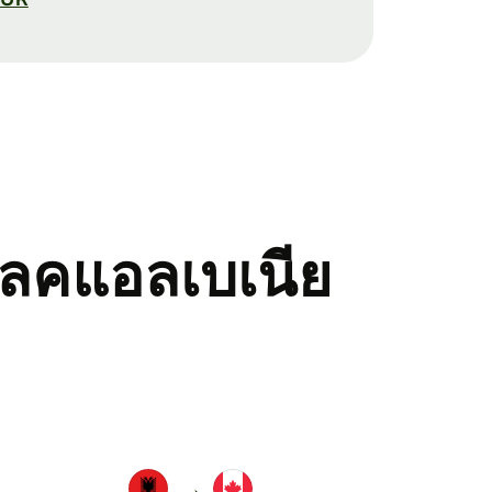
เลคแอลเบเนีย
→