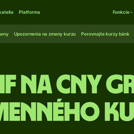
katelia
Platforma
Funkcie
meny
Upozornenia na zmeny kurzu
Porovnajte kurzy bánk
F na CNY G
menného ku