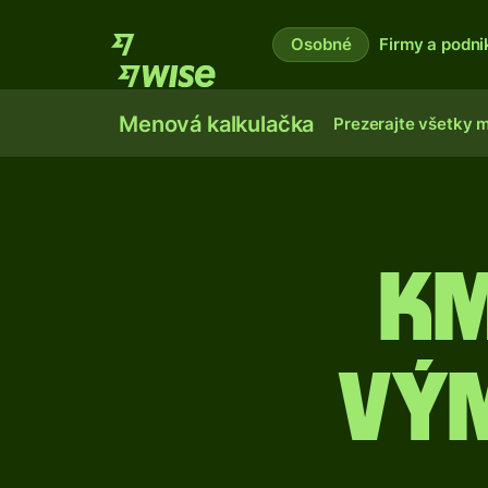
Osobné
Firmy a podni
Menová kalkulačka
Prezerajte všetky 
KM
vý