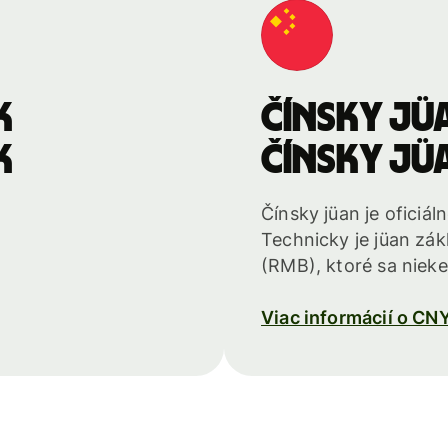
k
Čínsky jü
k
Čínsky jü
Čínsky jüan je oficiá
Technicky je jüan zá
(RMB), ktoré sa nie
Viac informácií o CN