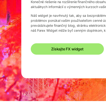
Konečné riešenie na rozšírenie finančného obsah
aktuálnych informácií o výmenných kurzoch vaš
Náš widget je navrhnutý tak, aby sa bezproblém
problémov ponúkal vašim používateľom cenné úd
prevádzkujete finančný blog, stránku elektronic
náš Forex Widget môže byť cenným doplnkom, kt
Získajte FX widget