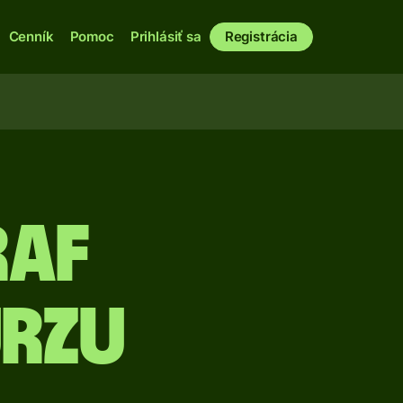
Cenník
Pomoc
Prihlásiť sa
Registrácia
raf
rzu