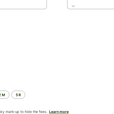
2 M
5 R
aky mark-up to hide the fees.
Learn more