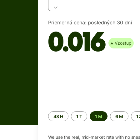
Priemerná cena:
posledných 30 dní
0.016
Vzostup
Time
48 H
1 T
1 M
6 M
1
period
We use the real, mid-market rate with no sne