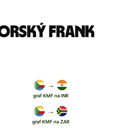
morský frank
→
graf KMF na INR
→
graf KMF na ZAR