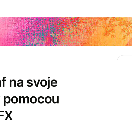
f na svoje
y pomocou
FX