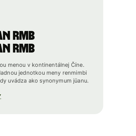
an RMB
an RMB
lnou menou v kontinentálnej Číne.
kladnou jednotkou meny renmimbi
kedy uvádza ako synonymum jüanu.
Y