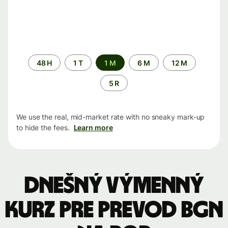
Time
48 H
1 T
1 M
6 M
12 M
period
5 R
We use the real, mid-market rate with no sneaky mark-up
to hide the fees.
Learn more
Dnešný výmenný
kurz pre prevod BGN