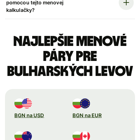
pomocou tejto menovej
kalkulačky?
Najlepšie menové
páry pre
Bulharských levov
BGN na USD
BGN na EUR