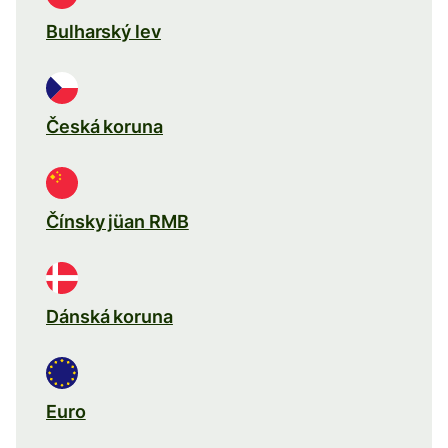
Bulharský lev
Česká koruna
Čínsky jüan RMB
Dánská koruna
Euro