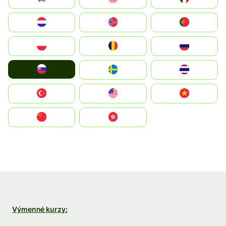
Nederland
Norge
Portugal
Polska
România
Россия
Slovensko
Ruoŧŧa
ไทย
Türkiye
United States
Vietnam
中国
中國香港特別行政區
Výmenné kurzy: