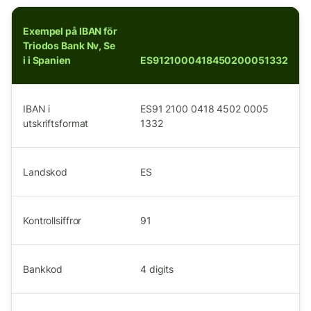
Exempel på IBAN för
Triodos Bank Nv, Se
i i Spanien
ES9121000418450200051332
IBAN i
ES91 2100 0418 4502 0005
utskriftsformat
1332
Landskod
ES
Kontrollsiffror
91
Bankkod
4
digits