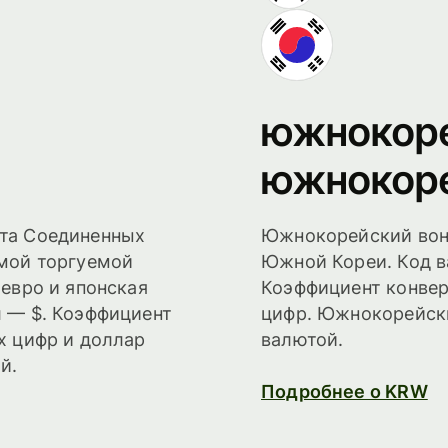
южнокоре
южнокоре
та Соединенных
Южнокорейский вон
амой торгуемой
Южной Кореи. Код 
 евро и японская
Коэффициент конвер
л — $. Коэффициент
цифр. Южнокорейски
х цифр и доллар
валютой.
й.
Подробнее о KRW