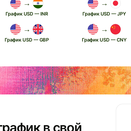
→
→
График USD — INR
График USD — JPY
→
→
График USD — GBP
График USD — CNY
график в свой