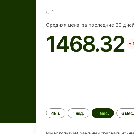
Средняя цена:
за последние 30 дне
1468.32
Период
48ч.
1 нед.
1 мес.
6 мес
времени
Мы используем реальный среднерыночный