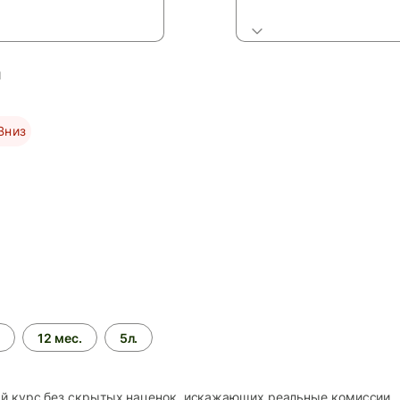
й
Вниз
.
12 мес.
5л.
 курс без скрытых наценок, искажающих реальные комиссии.