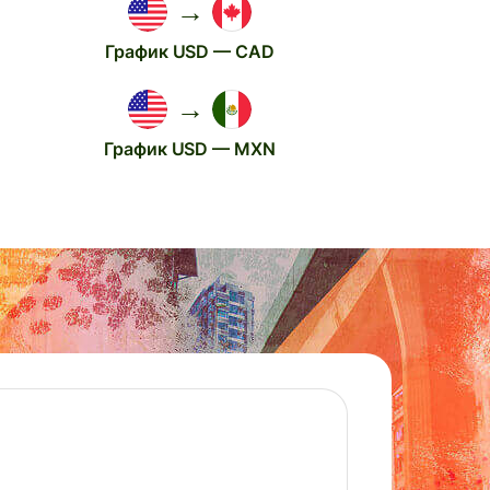
→
График USD — CAD
→
График USD — MXN