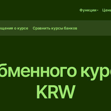
Функции
Цен
ещения о курсе
Сравнить курсы банков
бменного ку
KRW