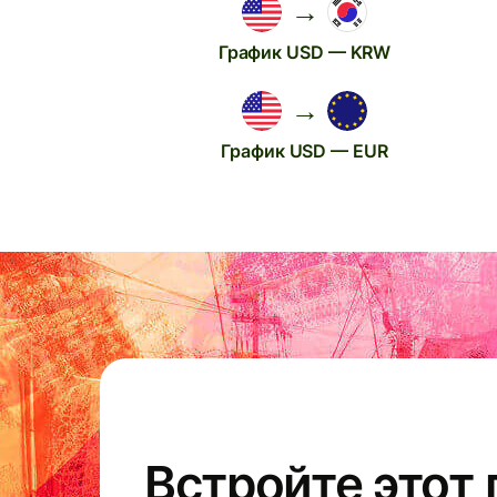
→
График USD — KRW
→
График USD — EUR
Встройте этот 