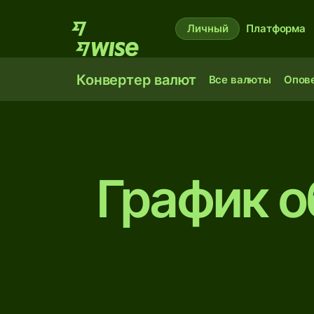
Личный
Платформа
Конвертер валют
Все валюты
Опов
График о