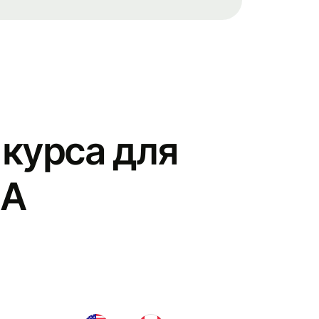
курса для
ША