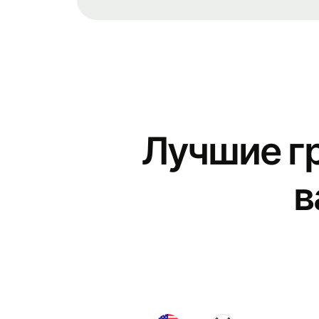
Лучшие г
в