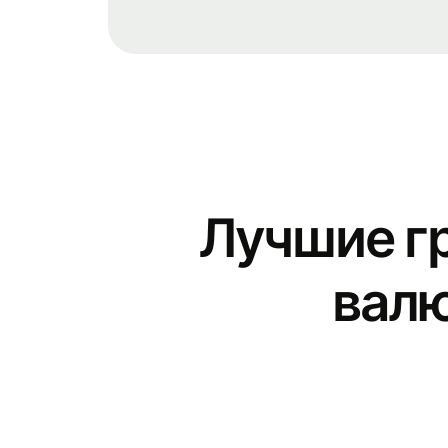
Лучшие г
валю