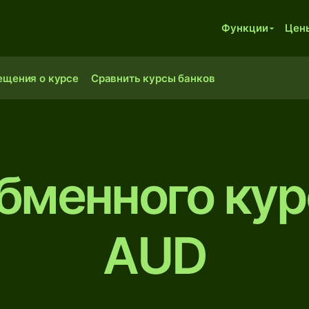
Функции
Цен
ещения о курсе
Сравнить курсы банков
бменного ку
AUD