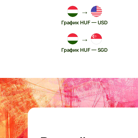
→
График HUF — USD
→
График HUF — SGD