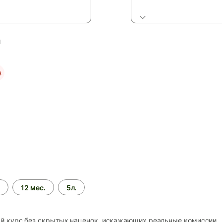
й
з
.
12 мес.
5л.
 курс без скрытых наценок, искажающих реальные комиссии.