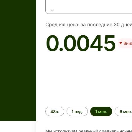
Средняя цена:
за последние 30 дне
0.0045
Вни
Период
48ч.
1 нед.
1 мес.
6 мес
времени
Мы используем реальный среднерыночный