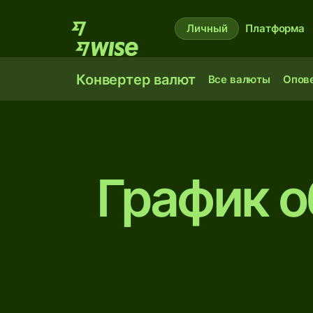
Личный
Платформа
Конвертер валют
Все валюты
Опов
График о