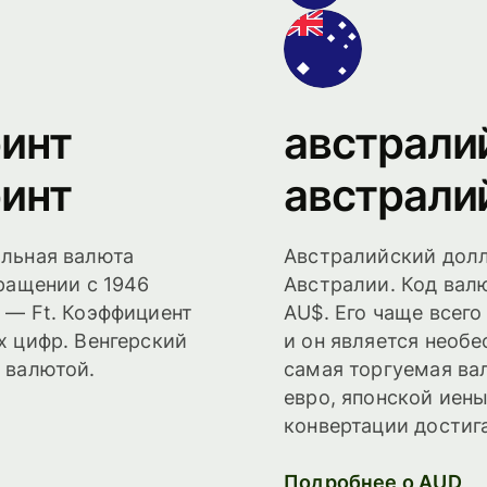
ринт
австрали
ринт
австрали
альная валюта
Австралийский долл
бращении с 1946
Австралии. Код вал
 — Ft. Коэффициент
AU$. Его чаще всег
х цифр. Венгерский
и он является необе
 валютой.
самая торгуемая ва
евро, японской иены
конвертации достиг
Подробнее о AUD