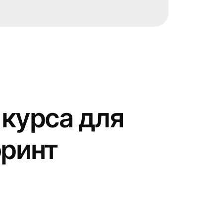
курса для
оринт