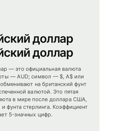
йский доллар
йский доллар
ар — это официальная валюта
юты — AUD; символ — $, A$ или
о обменивают на британский фунт
спеченной валютой. Это пятая
люта в мире после доллара США,
 и фунта стерлинга. Коэффициент
ает 5-значных цифр.