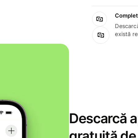
Complet 
Descarcă
există r
Descarcă ap
gratuită d