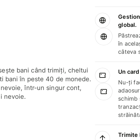
Gestione
global.
Păstrea
în acela
câteva 
ște bani când trimiți, cheltui
Un card 
ști bani în peste 40 de monede.
Nu-ți fac
 nevoie, într-un singur cont,
adaosuri
i nevoie.
schimb 
tranzacț
străinăt
Trimite 