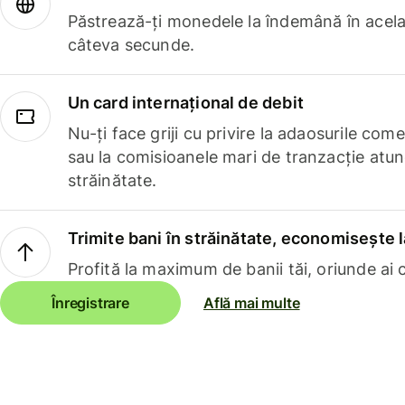
Păstrează-ți monedele la îndemână în acelaș
câteva secunde.
Un card internațional de debit
Nu-ți face griji cu privire la adaosurile com
sau la comisioanele mari de tranzacție atun
străinătate.
Trimite bani în străinătate, economisește l
Profită la maximum de banii tăi, oriunde ai c
Înregistrare
Află mai multe