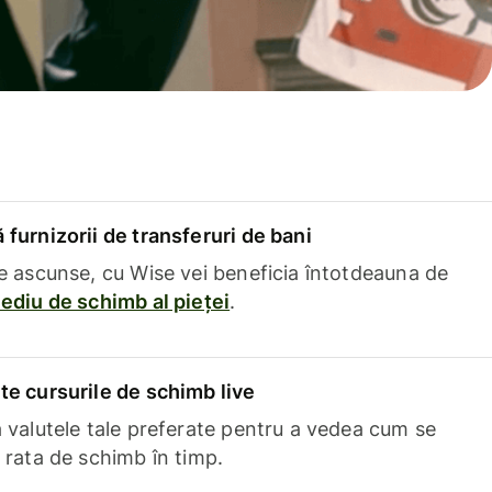
furnizorii de transferuri de bani
e ascunse, cu Wise vei beneficia întotdeauna de
ediu de schimb al pieței
.
e cursurile de schimb live
 valutele tale preferate pentru a vedea cum se
 rata de schimb în timp.