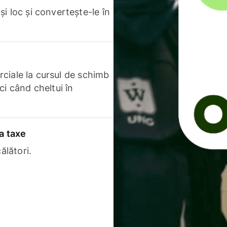
i loc și convertește-le în
erciale la cursul de schimb
ci când cheltui în
a taxe
ălători.