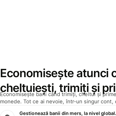
Economisește atunci 
cheltuiești, trimiți și p
Economisește bani când trimiți, cheltui și prim
monede. Tot ce ai nevoie, într-un singur cont, 
Gestionează banii din mers, la nivel global