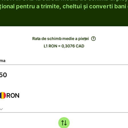
ional pentru a trimite, cheltui și converti bani 
Rata de schimb medie a pieței
L1 RON = 0,3076 CAD
ma
RON