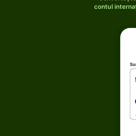
contul internaț
Su