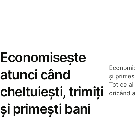
Economisește
Economise
atunci când
și prime
Tot ce ai
cheltuiești, trimiți
oricând a
și primești bani