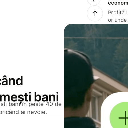
economi
Profită 
oriunde 
când
rimești bani
ești bani în peste 40 de
oricând ai nevoie.
.