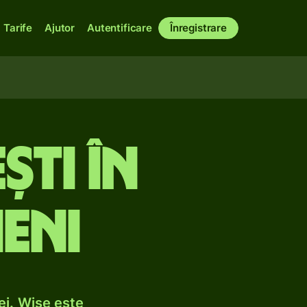
Tarife
Ajutor
Autentificare
Înregistrare
ști în
eni
ei. Wise este