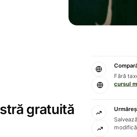
Compară 
Fără tax
cursul m
stră gratuită
Urmăreșt
Salvează
modifică