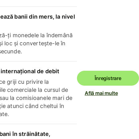
ază banii din mers, la nivel
ză-ți monedele la îndemână
și loc și convertește-le în
secunde.
internațional de debit
Înregistrare
e griji cu privire la
le comerciale la cursul de
Află mai multe
sau la comisioanele mari de
ie atunci când cheltui în
ate.
bani în străinătate,