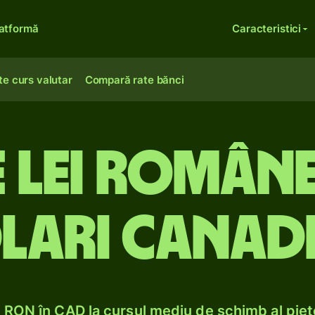
atformă
Caracteristici
te curs valutar
Compară rate bănci
 lei române
lari canadi
RON în CAD la cursul mediu de schimb al pieț