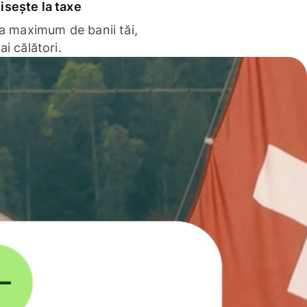
sește la taxe
la maximum de banii tăi,
ai călători.