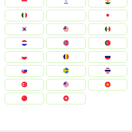
Indonesia
Israel
India
Italia
JA
Japan
South Korea
Malay
Mexico
Nederland
Norge
Portugal
Polska
România
Россия
Slovensko
Ruoŧŧa
ไทย
Türkiye
United States
Vietnam
中国
中國香港特別行政區