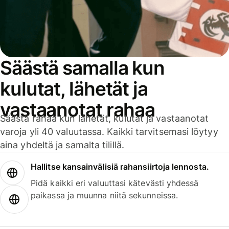
Säästä samalla kun
kulutat, lähetät ja
vastaanotat rahaa
Säästä rahaa kun lähetät, kulutat ja vastaanotat
varoja yli 40 valuutassa. Kaikki tarvitsemasi löytyy
aina yhdeltä ja samalta tilillä.
Hallitse kansainvälisiä rahansiirtoja lennosta.
Pidä kaikki eri valuuttasi kätevästi yhdessä
paikassa ja muunna niitä sekunneissa.