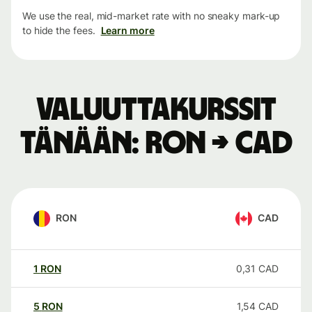
We use the real, mid-market rate with no sneaky mark-up
to hide the fees.
Learn more
Valuuttakurssit
tänään: RON → CAD
RON
CAD
1
RON
0,31
CAD
5
RON
1,54
CAD