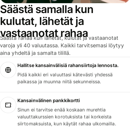
Säästä samalla kun
kulutat, lähetät ja
vastaanotat rahaa
Säästä rahaa kun lähetät, kulutat ja vastaanotat
varoja yli 40 valuutassa. Kaikki tarvitsemasi löytyy
aina yhdeltä ja samalta tilillä.
Hallitse kansainvälisiä rahansiirtoja lennosta.
Pidä kaikki eri valuuttasi kätevästi yhdessä
paikassa ja muunna niitä sekunneissa.
Kansainvälinen pankkikortti
Sinun ei tarvitse enää koskaan murehtia
valuuttakurssien korotuksista tai korkeista
siirtomaksuista, kun käytät rahaa ulkomailla.