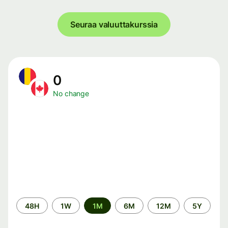
Seuraa valuuttakurssia
0
No change
Time
48H
1W
1M
6M
12M
5Y
period