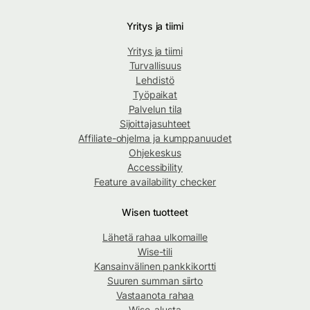
Yritys ja tiimi
Yritys ja tiimi
Turvallisuus
Lehdistö
Työpaikat
Palvelun tila
Sijoittajasuhteet
Affiliate-ohjelma ja kumppanuudet
Ohjekeskus
Accessibility
Feature availability checker
Wisen tuotteet
Lähetä rahaa ulkomaille
Wise-tili
Kansainvälinen pankkikortti
Suuren summan siirto
Vastaanota rahaa
Wise-alusta