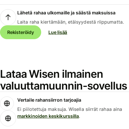
Lähetä rahaa ulkomaille ja säästä maksuissa
Laita raha kiertämään, etäisyydestä riippumatta.
Rekisteröidy
Lue lisää
Lataa Wisen ilmainen
valuuttamuunnin-sovellus
Vertaile rahansiirron tarjoajia
Ei piilotettuja maksuja. Wisella siirrät rahaa aina
markkinoiden keskikurssilla
.