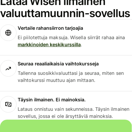
Lataa Wisen ilmainen
valuuttamuunnin-sovellus
Vertaile rahansiirron tarjoajia
Ei piilotettuja maksuja. Wisella siirrät rahaa aina
markkinoiden keskikurssilla
.
Seuraa reaaliaikaisia vaihtokursseja
Tallenna suosikkivaluuttasi ja seuraa, miten sen
vaihtokurssi muuttuu ajan mittaan.
Täysin ilmainen. Ei mainoksia.
Lataus onnistuu vain sekunneissa. Täysin ilmainen
sovellus, jossa ei ole ärsyttäviä mainoksia.