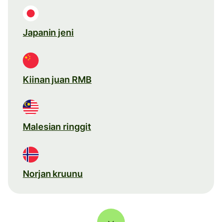
Japanin jeni
Kiinan juan RMB
Malesian ringgit
Norjan kruunu