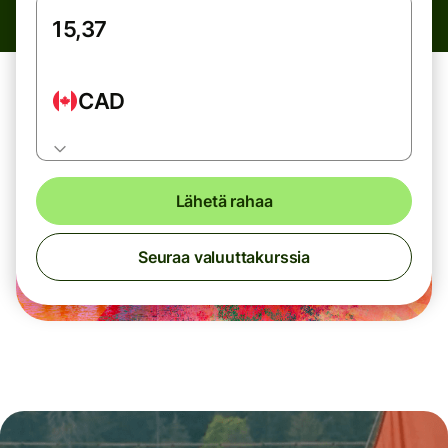
CAD
Lähetä rahaa
Seuraa valuuttakurssia