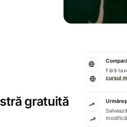
Compară 
Fără tax
cursul m
stră gratuită
Urmăreșt
Salvează
modifică