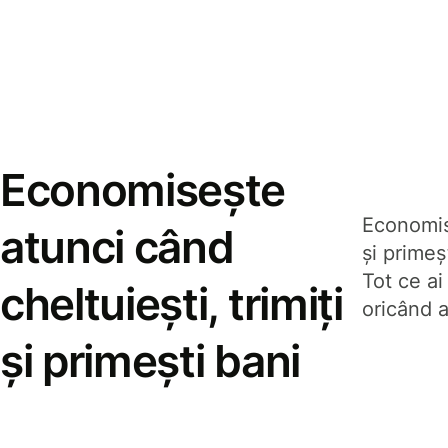
Economisește
Economise
atunci când
și prime
Tot ce ai
cheltuiești, trimiți
oricând a
și primești bani