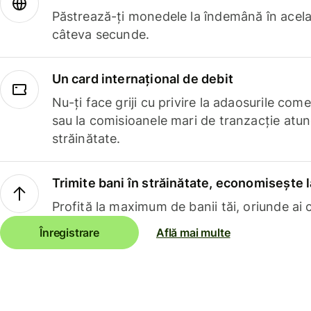
Păstrează-ți monedele la îndemână în acelaș
câteva secunde.
Un card internațional de debit
Nu-ți face griji cu privire la adaosurile com
sau la comisioanele mari de tranzacție atun
străinătate.
Trimite bani în străinătate, economisește l
Profită la maximum de banii tăi, oriunde ai c
Înregistrare
Află mai multe