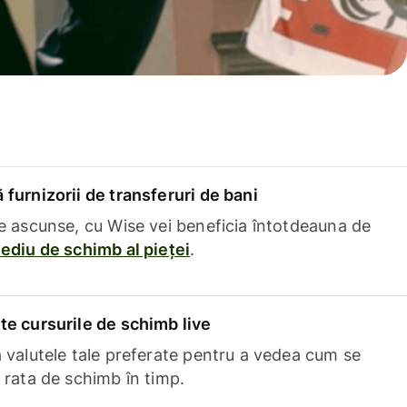
furnizorii de transferuri de bani
e ascunse, cu Wise vei beneficia întotdeauna de
ediu de schimb al pieței
.
e cursurile de schimb live
 valutele tale preferate pentru a vedea cum se
 rata de schimb în timp.