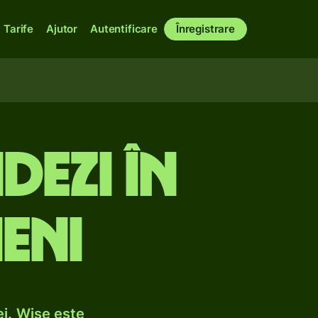
Tarife
Ajutor
Autentificare
Înregistrare
dezi în
ieni
i. Wise este