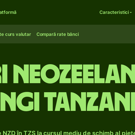
atformă
Caracteristici
te curs valutar
Compară rate bănci
 neozeelan
ingi tanzan
NZD în TZS la cursul mediu de schimb al piețe