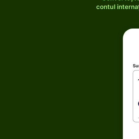
contul internaț
Su