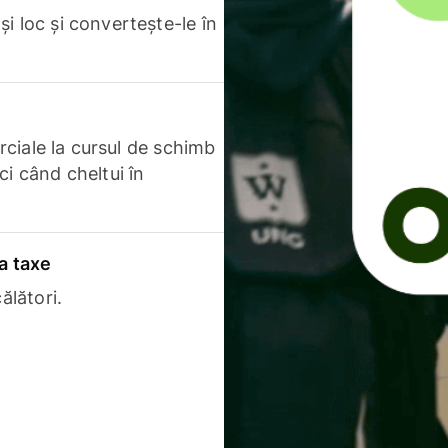
i loc și convertește-le în
erciale la cursul de schimb
ci când cheltui în
a taxe
ălători.