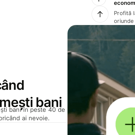
economi
Profită 
oriunde 
când
rimești bani
ești bani în peste 40 de
oricând ai nevoie.
.