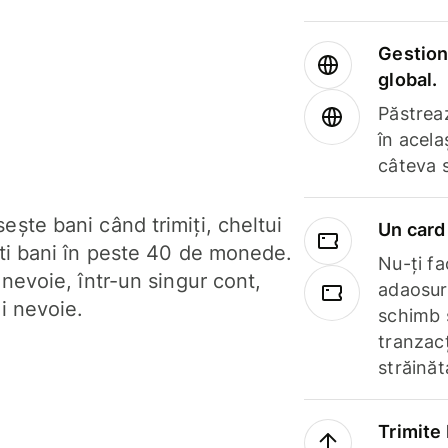
Gestione
global.
Păstrea
în acela
câteva 
ște bani când trimiți, cheltui
Un card 
ști bani în peste 40 de monede.
Nu-ți fac
 nevoie, într-un singur cont,
adaosuri
i nevoie.
schimb 
tranzacț
străinăt
Trimite 