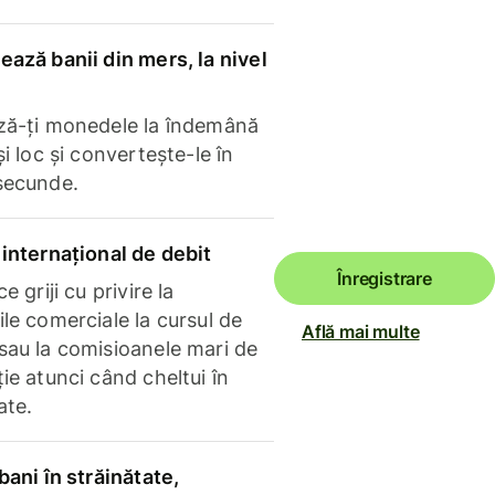
ază banii din mers, la nivel
ză-ți monedele la îndemână
și loc și convertește-le în
secunde.
internațional de debit
Înregistrare
e griji cu privire la
le comerciale la cursul de
Află mai multe
sau la comisioanele mari de
ie atunci când cheltui în
ate.
bani în străinătate,