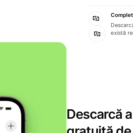
Complet 
Descarcă
există r
Descarcă ap
gratuită d