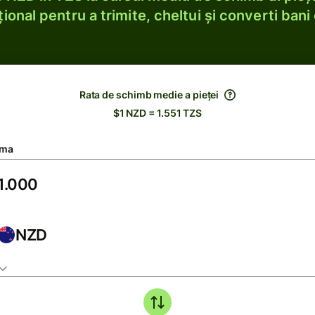
ional pentru a trimite, cheltui și converti bani 
Rata de schimb medie a pieței
$1 NZD = 1.551 TZS
ma
NZD