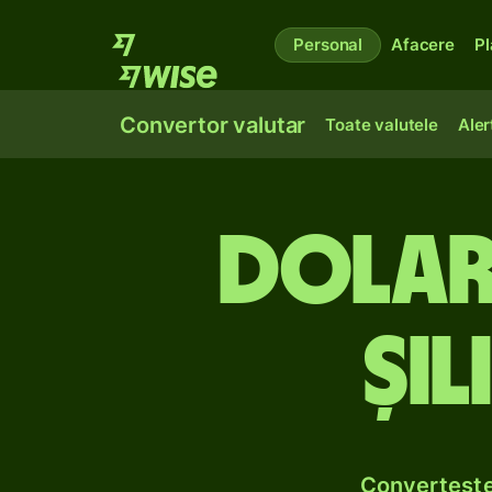
Personal
Afacere
Pl
Convertor valutar
Toate valutele
Aler
Dolari
șil
Convertește 