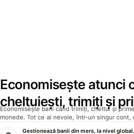
Economisește atunci 
cheltuiești, trimiți și p
Economisește bani când trimiți, cheltui și prim
monede. Tot ce ai nevoie, într-un singur cont, 
Gestionează banii din mers, la nivel global