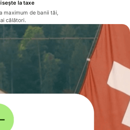
sește la taxe
la maximum de banii tăi,
ai călători.