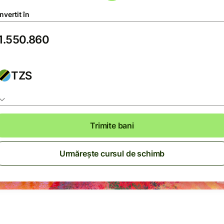
vertit în
TZS
Trimite bani
Urmărește cursul de schimb