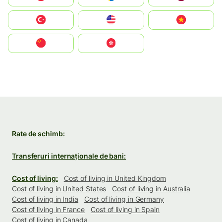
Türkiye
United States
Vietnam
中国
中國香港特別行政區
Rate de schimb:
Transferuri internaționale de bani:
Cost of living:
Cost of living in United Kingdom
Cost of living in United States
Cost of living in Australia
Cost of living in India
Cost of living in Germany
Cost of living in France
Cost of living in Spain
Cost of living in Canada