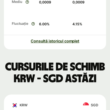
Mediu
0,0009
0,0009
Fluctuație
6.00
%
4.15
%
Consultă istoricul complet
Cursurile de schimb
KRW - SGD astăzi
KRW
SGD