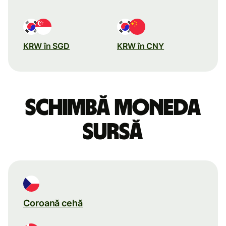
KRW în SGD
KRW în CNY
Schimbă moneda
sursă
Coroană cehă