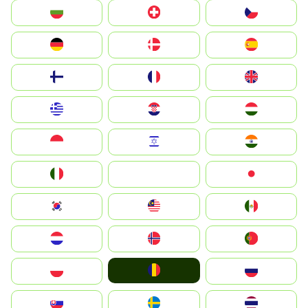
България
Switzerland
Czechia
Deutschland
Denmark
España
Suomi
France
United Kingdom
Greece
Hrvatska
Magyarország
Indonesia
Israel
India
Italia
JA
Japan
South Korea
Malay
Mexico
Nederland
Norge
Portugal
România
Polska
Россия
Slovensko
Ruoŧŧa
ไทย