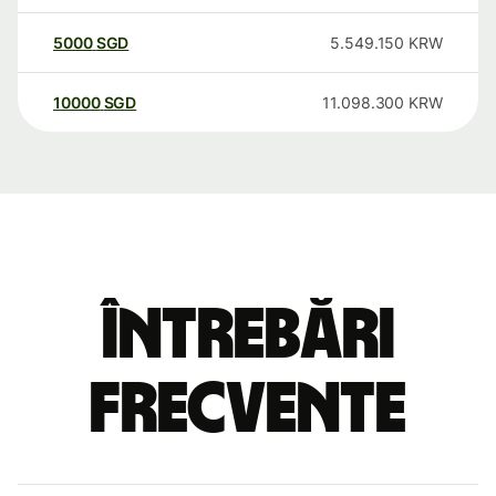
5000
SGD
5.549.150
KRW
10000
SGD
11.098.300
KRW
Întrebări
frecvente