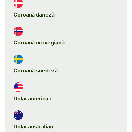
Coroană daneză
Coroană norvegiană
Coroană suedeză
Dolar american
Dolar australian