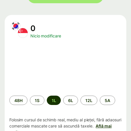
0
Nicio modificare
Perioada
48H
1S
1L
6L
12L
5A
Folosim cursul de schimb real, mediu al pieței, fără adaosuri
comerciale mascate care să ascundă taxele.
Află mai